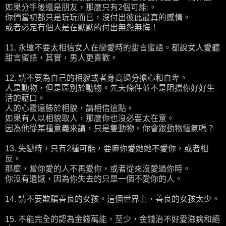
如果分手後還是朋友，那麼只有2個可能:。
你們當初都只是玩玩而已，沒付出彼此最真的感情。
或者必定有個人是在默默的付出無怨無悔！
11. 永遠不要太相信女人在戀愛時的甜言蜜語。都說女人愛聽
甜言蜜語，其實，男人更喜歡。
12. 請不要為自己的相貌或者身高過分擔心和自卑。
人是動物，但是區別於動物。先天條件並不是阻擋你好好生
活的藉口。
人的心靈遠勝於相貌，請相信這點。
如果有人以相貌取人，那麼你也沒必要太在意。
因為他從某種意義來講，只是隻動物。你會跟動物慪氣嗎？
13. 失戀時，只有2種可能，要嘛你愛她她不愛你，或者相
反。
那麼，當你愛的人不再愛你，或者從來沒愛過你時。
你沒有遺憾，因為你失去的只是一個不愛你的人。
14. 請不要欺騙善良的女孩。這個世界上，善良的女孩太少。
15. 不能完全的認為金錢萬能，至少，金錢治不好愛滋病和絕