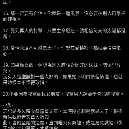
症。
16. 請一定要有自信。你就是一道風景，沒必要在別人風景裡
面仰視。
17. 受到再大的打擊，只要生命還在，請相信每天的太陽都是
新。
18. 愛情永遠不可能是天平。你想在愛情裡幸福就要捨得傷
心。
19. 如果你喜歡一個認為別人應該對她好的妹妹，請儘早放
棄。
沒有人是
應該
對一個人好的。如果她不明白這個道理，也就
是她根本不懂得珍惜。
20.不要因為寂寞而找女朋友，寂寞男人請要學會品味寂寞。
--
<想>
忘記是多久時收錄這篇文章，當時隨意翻翻就過去了，很多
時候我們看文章大抵如
此，自頭至尾的速閱，直到喵到有興趣，或是潛意識裡印像
深刻的字句等等，才聚精會