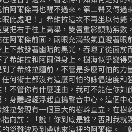
就怕阿爾傑再也醒不過來。第二聲又傳過
永眠此處吧！」希維拉這次不再坐以待斃
速度把右手往上高舉，雙唇重影顫動無數
站在阿爾傑前面，兩眼充滿殺氣直瞪著眼
身上下散發著幽暗的黑光，吞噬了從面前
不了希維拉和阿爾傑身上。樹海似乎變得
是到了希維拉麵前，不管是多麼可怕的力
，任何術士都沒有這麼可怕的詠倡速度和
誰！不管你有什麼理由，我可不能任你如
翼，身體輕輕浮起直搗聲音中心。這個中
希維拉發現有一個巨大的樹幹直立，在樹
心指向前：「說！你到底是誰？否則我就
樣的災難波及到帶她來這裡的阿爾傑。「