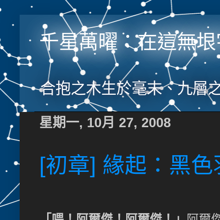
千星萬曜：在這無垠
合抱之木生於毫末、九層
星期一, 10月 27, 2008
[初章] 緣起：黑
「喂！阿爾傑！阿爾傑！」
阿爾