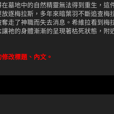
得在墓地中的自然精靈無法得到重生，這
要放逐梅拉斯，多年來暗葉羽不斷追查梅
被奪走了神職而失去消息。希維拉看到梅
念讓祂的身體漸漸的呈現著枯死狀態，附
勿修改標題、內文。