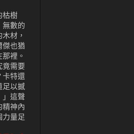
的枯樹
，無數的
的木材，
爾傑也猶
在那裡。
究竟需要
？卡特還
道足以撼
！」這聲
的精神內
個力量足