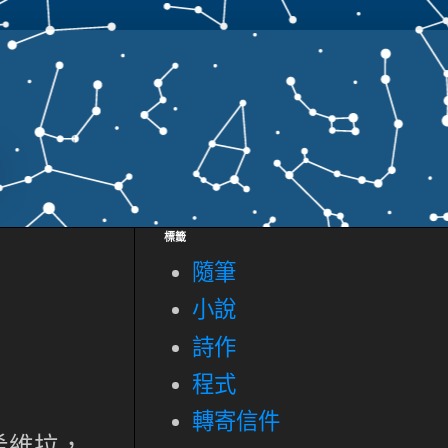
標籤
隨筆
小說
詩作
程式
轉寄信件
希維拉，