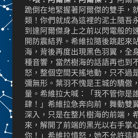
跪倒在地緊握著阿爾傑的雙手，
類！你們就成為這裡的泥土隨吾
到達阿爾傑身上之前以閃電般的
開防震結界。希維拉隨後跳起來
海，背後再度出現黑色羽翼，全
種音響，當然樹海的話語再也到
怒，整個空間天搖地動，只不過
彌無形。葉羽不愧是王城的驕傲
量。希維拉大喊：「我不管你是
肆！」希維拉急奔向前，舞動雙
深入，只是在整片樹海的前端，
來，解開了前端的黑光以右手掌
你！」希維拉憤怒，她不允許這