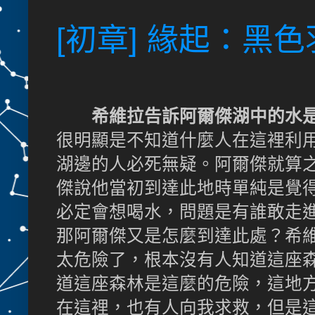
[初章] 緣起：黑
希維拉告訴阿爾傑湖中的水是
很明顯是不知道什麼人在這裡利
湖邊的人必死無疑。阿爾傑就算
傑說他當初到達此地時單純是覺
必定會想喝水，問題是有誰敢走
那阿爾傑又是怎麼到達此處？希
太危險了，根本沒有人知道這座
道這座森林是這麼的危險，這地
在這裡，也有人向我求救，但是