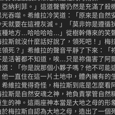
．亞納利菲。」這道聲響仍然是充滿了殺
黑光吞噬。希維拉冷笑道：「原來是自然
今天就要在這裡灰滅。」「莫非妳是遵循
這種地方…哈哈哈哈…」從樹幹傳來的笑
梅拉斯就沒什麼話好說了，領死吧！」梅
來領死？」希維拉的聲音平靜了下來：「
不是活著都不知道，唉…只是祢傷害了阿
說道：「你是說那個小夥子嗎？他不可能
，他一直住在這一片土地中，體內擁有的
」希維拉覺得奇怪，梅拉斯到底是怎麼看
梅拉斯是自然安魂之神，祂負責掌管自然
重生的神。這兩座神本當是大地之母的形
由於梅拉斯自認為大地之母，造出了一個