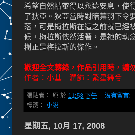
希望自然精靈得以永遠安息，使
了狄亞。狄亞當時對暗葉羽下令
落，可是梅拉斯在這之前就已經
候，梅拉斯依然活著，是祂的執
樹正是梅拉斯的傑作。
歡迎全文轉錄，作品引用時，請
作者：小基 潤飾：繁星舞兮
張貼者：
原
於
11:53 下午
沒有留言:
標籤：
小說
星期五, 10月 17, 2008