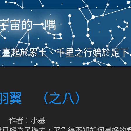
宇宙的一隅
之臺起於累土、千里之行始於足下
色羽翼 （之八）
作者：小基
傑已經昏了過去，著急得不知如何是好的