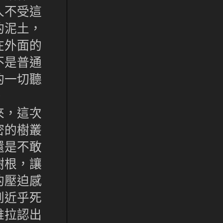
人不受這
的泥土，
在外面的
不是普通
的一切聽
。
來，這次
密的樹叢
還是不敢
樹根，讓
的壓迫感
到近乎死
維拉認出