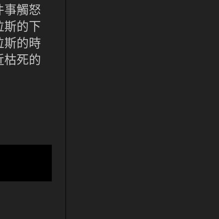
件事觸怒
拉斯的下
拉斯的時
近枯死的