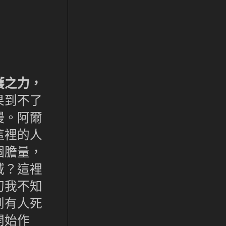
護之力，
果到不了
慢。阿爾
這裡的人
個膽量，
域？這裡
初我不知
到有人死
開始作