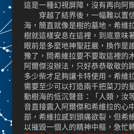
這是一種幻視屏障，沒有再向阿
穿越了結界後，一幅難以置信
海，簡直就像是樹的墓地。希維
樹就這樣安息在這裡，到底意味
眼前是多麼地神聖莊嚴，換作是
豫了，問希維拉要不要取這裡的
阿爾傑沒辦法，只好恭恭敬敬的
多少柴才足夠讓卡特使用。希維
需要至少可以打造兩千把菜刀的
動樹海的低沉聲音：「人類，汝
音直接震入阿爾傑和希維拉的心
部，希維拉感到頭痛欲裂，但希
以摧毀一個人的精神中樞，急忙