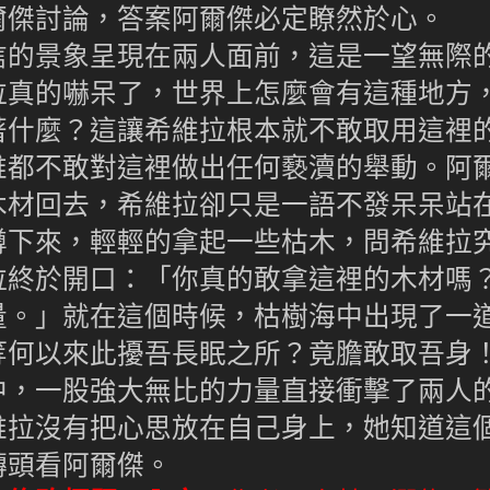
爾傑討論，答案阿爾傑必定瞭然於心。
的景象呈現在兩人面前，這是一望無際
拉真的嚇呆了，世界上怎麼會有這種地方
著什麼？這讓希維拉根本就不敢取用這裡
誰都不敢對這裡做出任何褻瀆的舉動。阿
木材回去，希維拉卻只是一語不發呆呆站
蹲下來，輕輕的拿起一些枯木，問希維拉
拉終於開口：「你真的敢拿這裡的木材嗎
量。」就在這個時候，枯樹海中出現了一
等何以來此擾吾長眠之所？竟膽敢取吾身
中，一股強大無比的力量直接衝擊了兩人
維拉沒有把心思放在自己身上，她知道這
轉頭看阿爾傑。