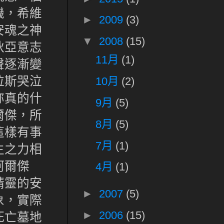
機，希維
►
2009
(3)
安魂之神
▼
2008
(15)
狄亞意志
11月
(1)
聲逐漸變
拉斯哭泣
10月
(2)
祢真的什
9月
(5)
爾傑，所
8月
(5)
這樣有事
7月
(1)
生之力相
阿爾傑
4月
(1)
精靈的安
►
2007
(5)
象，實際
►
2006
(15)
死亡墓地