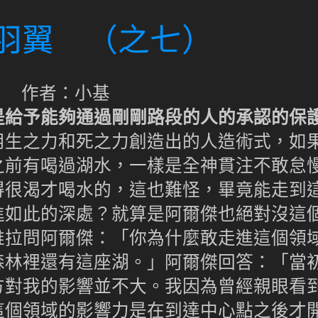
色羽翼 （之七）
作者：小基
給予能夠通過剛剛路段的人的承認的保
用生之力和死之力創造出的人造術式，如
之前有喝過湖水，一樣是全神貫注不敢怠
得很渴才喝水的，這也難怪，畢竟能走到
進如此的深處？就算是阿爾傑也絕對沒這
維拉問阿爾傑：「你為什麼敢走進這個領
森林裡還有這座湖。」阿爾傑回答：「當
方對我的影響並不大。我因為曾經親眼看
這個領域的影響力是在到達中心點之後才