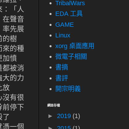
TribalWars
來：「人
EDA 工具
，在聲音
GAME
，率先展
Linux
前的樹
xorg 桌面應用
而來的種
微電子相關
更加憤
書摘
量都被消
強大的力
書評
此放
開宗明義
心沒有很
幹前停下
網誌存檔
►
2019
(1)
毀了
就憑一個
►
2015
(1)