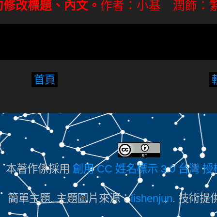
勿修改標題、內文。
作者：小基 潤飾：
首頁
本著作係採用
創用 CC 姓名標示 3.0 台灣 
簡單主題. 主題圖片來源：
lishenjun
. 技術提