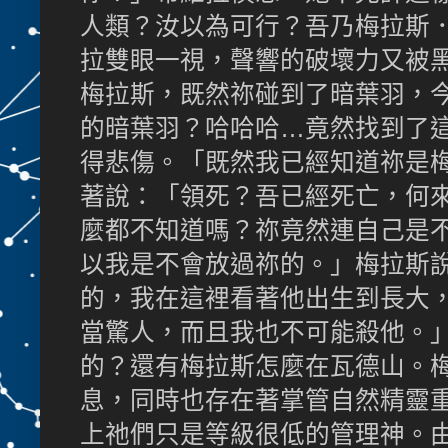
人類？汝以為可行？吾乃梅拉斯
拉雙眼一視，聲響的破壞力又被
梅拉斯，既然祢碰到了暗葉羽，
的暗葉羽？哈哈哈…竟然找到了
得悲傷。「既然我已經知道祢是
著說：「領死？吾已經死亡，何
麼都不知道嗎？祢竟然連自己是
以我是不會放過祢的。」梅拉斯
的，我在這裡看著他出生到長大
當驚人，而且我也不可能殺他。
的？還有梅拉斯怎麼在瓦德山。
息，同時也存在著掌管自然精靈
上祂們只是等級很低的管理神。