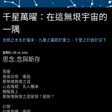
千星萬曜：在這無垠宇宙的
一隅
合抱之木生於毫末、九層之臺起於累土、千里之行始於足下
星期四, 9月 28, 2006
思念.念與斯存
思維
是座白塔 遙指
那無情無垠之涯.
心血堆砌 先人雕琢
蜿蜒直上
那無情無垠之涯是塔？是她？
幻想
似道高牆 退卻