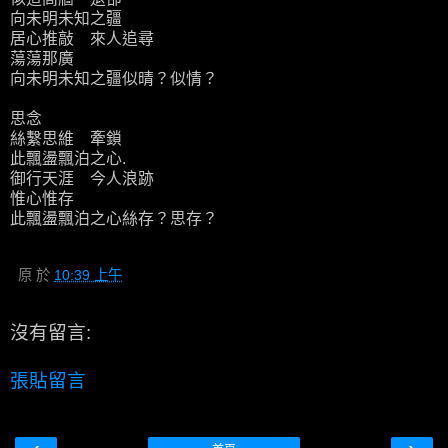
向未明未知之疆
居心推敲 來人追尋
蕩蕩那廣
向未明未知之疆似晴？似情？
思念
絲繫思維 牽鎖
此飄盪飄泊之心.
御行天涯 今人浪跡
惟心惟存
此飄盪飄泊之心絲存？思存？
原
於
10:39 上午
沒有留言:
張貼留言