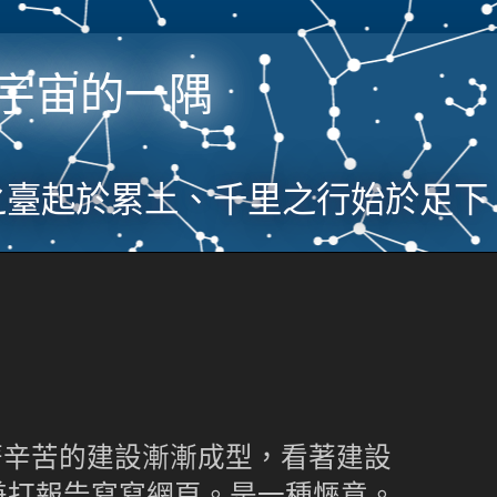
宇宙的一隅
之臺起於累土、千里之行始於足下
s看著辛苦的建設漸漸成型，看著建設
兼打報告寫寫網頁。是一種愜意。