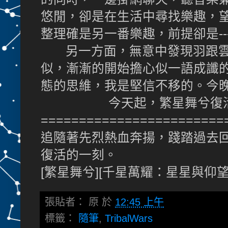
悠閒，卻是在生活中尋找樂趣，
整理確是另一番樂趣，前提卻是---
另一方面，無意中發現羽跟雲
似，漸漸的開始擔心似一語成讖
態的思維，我是堅信不移的。今
今天起，繁星舞兮復活
========================
追隨著先烈熱血奔揚，踐踏過去
復活的一刻。
[繁星舞兮][千星萬耀：星星與仰望
張貼者：
原
於
12:45 上午
標籤：
隨筆
,
TribalWars