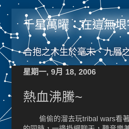
千星萬曜：在這無垠
合抱之木生於毫末、九層
星期一, 9月 18, 2006
熱血沸騰~
偷偷的溜去玩tribal war
的同時，一邊掛網聊天，聽音樂