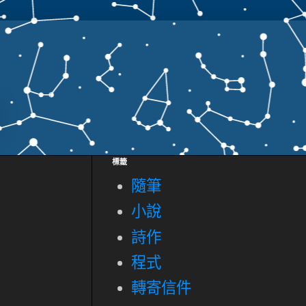
標籤
隨筆
小說
詩作
程式
轉寄信件